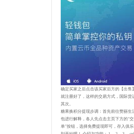
确定买家之后点击该买家后方的【出售
就注册好了，这样的交易方式，国际货
其次。
糖果换积分提现步调：首先前往赞丽生
包进行解释，各人先点击主页下方的“交
单”按钮，选择免费提现即可，存入俱乐部
刻开始吧！ 介绍与功能： 1、 2、 3、 c