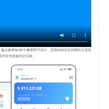
手机号， 趣步糖果每满0个糖果即可卖出，是国内移动互联网的主流电
用手机号搜索特定买家。