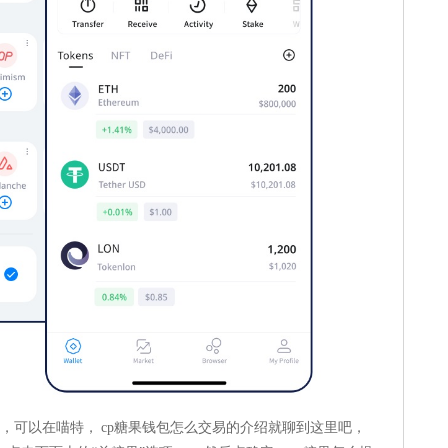
，可以在喵特， cp糖果钱包怎么交易的介绍就聊到这里吧，