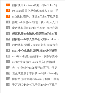
如何使用iimToken钱包下载mToken转
入资金
imToken重置交易密码im钱包下载 - 手
机加密
usdt钱包,安详、便捷imToken下载的数
字货币
搭建usdt钱包eim钱包下载rc20,从入门
到实践
魔数钱包里的usdt怎么卖imToken官网
下载出
蚂蚁视频usdt钱包,便捷安imToken官
网下载详
如何将usdt导入去中心化钱imToken下
载包,如
im秒钱包 货币 刀u usdt,轻松im钱包官
网打点
usdt 中心化钱包 源码,揭im钱包秘安
详与便
usdt用eth钱包,便捷的im下载数字货币
存储与
usdt对接钱包imToken,从入门到精通
去中心化钱包usdt,安详im官网、便捷
的数字
怎么成立属于本身的usdt钱imToken钱
包下载
比特币价格查询imToken,了解BTC最新
行情
千万USDT钱包TP,千万im钱包下载用
户信赖的