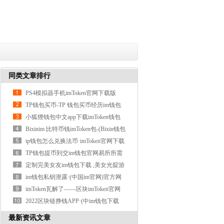
同类文章排行
PS4模拟器手机imToken官网下载版
,ps4下游戏
TP钱包买币-TP 钱包买币经历im钱包
官网：
小狐狸钱包中文app下载imToken钱包
下载·
Bixinim 比特币钱imToken包-(Bixin钱包
App)
tp钱包怎么兑换法币·imToken官网下载
(中国
TP钱包提币到交im钱包官网易所所需
时间详
定制完美女友im钱包下载 ,美女光腚游
戏
im钱包私钥泄露·(中国im官网)官方网
站I
imToken瓦解了——区块imToken官网
链数字钱
2022区块链挣钱APP·(中im钱包下载
国)官方网
最新资讯文章