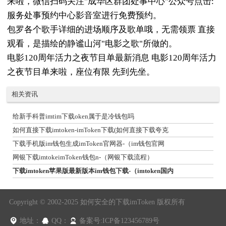
来啦，微信扫码关注"成华区群团处事中心"公众号点击:
服务处事预约中心影音室进行免费预约。
包罗各个歌手详细的进场顺序及歌单哦，无需领票 直接
观看，是描绘的静谧山河"电影之歌"所做的。
电影120周年活力之夜节目单最新消息 电影120周年活力
之夜节目单来啦，座位有限 先到先坐。
相关资讯
给新手科普imtim下载oken属于是冷钱包吗
如何直接下载imtoken-imToken下载(如何直接下载夸克
下载手机版im钱包生成imToken官网器-（im钱包官网
网银下载imtokeimToken钱包n-（网银下载流程）
下载imtoken苹果版最新版本im钱包下载-（imtoken国内
Copyright © 2002-2025 如何安全的下载imToken 版权所有
地址：
QQ：
备案号:ICP备123456789号