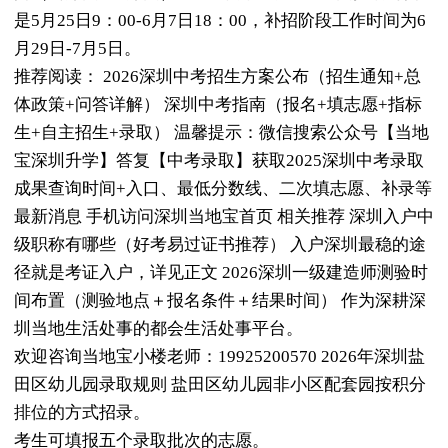
是5月25日9：00-6月7日18：00，补招阶段工作时间为6
月29日-7月5日。
推荐阅读： 2026深圳中考招生方案公布（招生通知+总
体政策+问答详解） 深圳中考指南（报名+填志愿+指标
生+自主招生+录取） 温馨提示：微信搜索公众号【当地
宝深圳升学】答复【中考录取】获取2025深圳中考录取
成果查询时间+入口、最低分数线、二次填志愿、补录等
最新消息 手机访问深圳当地宝首页 相关推荐 深圳入户中
级职称有哪些（好考易过证书推荐） 入户深圳最稳的途
径就是考证入户，详见正文 2026深圳一级建造师测验时
间布置（测验地点＋报名条件＋结果时间） 作为深耕深
圳当地生活处事的都会生活处事平台。
欢迎咨询当地宝小楼老师：19925200570 2026年深圳盐
田区幼儿园录取规则 盐田区幼儿园非小区配套园按积分
排位的方式招录。
考生可填报五个录取批次的志愿。